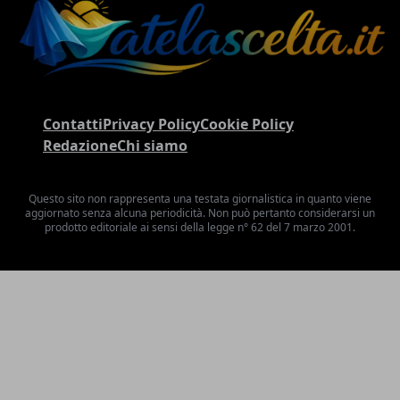
Contatti
Privacy Policy
Cookie Policy
Redazione
Chi siamo
Questo sito non rappresenta una testata giornalistica in quanto viene
aggiornato senza alcuna periodicità. Non può pertanto considerarsi un
prodotto editoriale ai sensi della legge n° 62 del 7 marzo 2001.