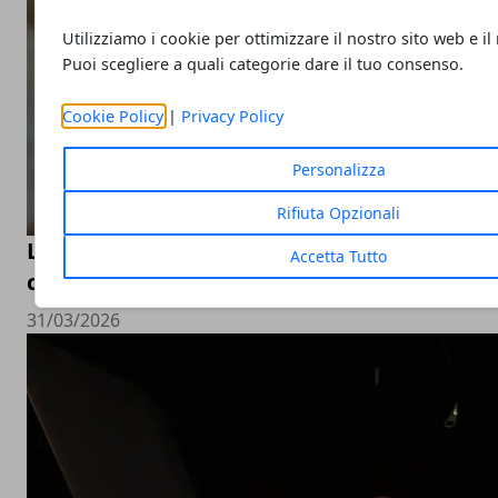
Utilizziamo i cookie per ottimizzare il nostro sito web e il
Puoi scegliere a quali categorie dare il tuo consenso.
Cookie Policy
|
Privacy Policy
Personalizza
Rifiuta Opzionali
La donna nel corso degli anni: un percorso 
Accetta Tutto
cambiamento tra corpo, società e consape
31/03/2026