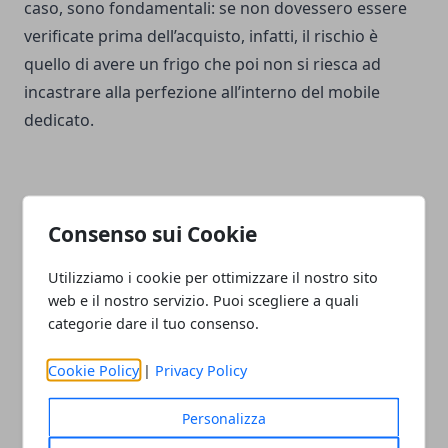
caso, sono fondamentali: se non dovessero essere
verificate prima dell’acquisto, infatti, il rischio è
quello di avere un frigo che poi non si riesca ad
incastrare alla perfezione all’interno del mobile
dedicato.
Consenso sui Cookie
Facebook
Twitter
Whatsapp
Utilizziamo i cookie per ottimizzare il nostro sito
web e il nostro servizio. Puoi scegliere a quali
categorie dare il tuo consenso.
Articolo Precedente
Articolo Successivo
Cookie Policy
|
Privacy Policy
Internet Archive, oltre 2500
Cover personalizzate per
giochi MS-DOS lanciati
iPhone: come realizzarle
Personalizza
gratuitamente