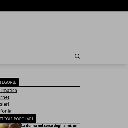
Cerca
TEGORIE
ormatica
ernet
sieri
efonia
TICOLI POPOLARI
La donna nel corso degli anni: un