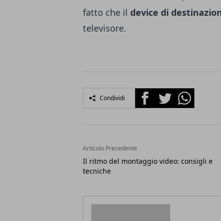
fatto che il
device di destinazio
televisore.
Facebook
Twitter
Whatsapp
Condividi
Articolo Precedente
Il ritmo del montaggio video: consigli e
tecniche