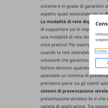
sistema è in grado di garantire s
aspetto quasi essenziale per le
d
La modalità di rete doppia
Un si
Cons
di supportare sia le implementaz
Utilizzi
una modalità di rete doppia, du
sceglie
vista pratico? Per esempio la pos
Cookie 
usando la rete aziendale mentre i
soluzione che garantisce la massi
fattore decisivo quando, impie
aziendale un sistema di presenta
prendono parte sia gli utenti azie
sistemi di presentazione wirele
presentazione wireless fa sì che
varietà di applicazioni. Tra quest