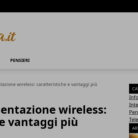
A
PENSIERI
ntazione wireless: caratteristiche e vantaggi più
CA
Inf
Int
sentazione wireless:
Pen
 e vantaggi più
Tel
AR