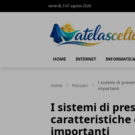
venerdì, il 07 agosto 2026
A te la scelta
HOME
INTERNET
INFORMATIC
I sistemi di prese
Home
Pensieri
importanti
I sistemi di pre
caratteristiche
importanti