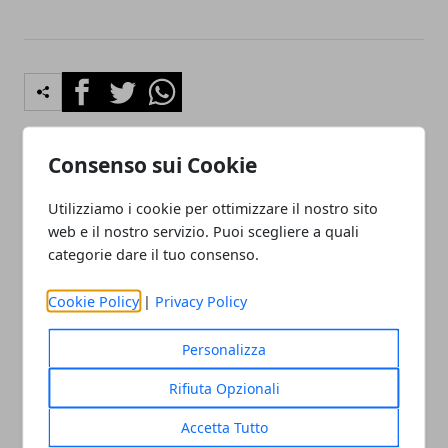
Facebook
Twitter
Whatsapp
Consenso sui Cookie
Articolo Precedente
Articolo Successivo
Utilizziamo i cookie per ottimizzare il nostro sito
Dash cam cosa dice la
I sistemi di presentazione
web e il nostro servizio. Puoi scegliere a quali
legge
wireless: caratteristiche e
categorie dare il tuo consenso.
vantaggi più importanti
Cookie Policy
|
Privacy Policy
Personalizza
Rifiuta Opzionali
Redazione
Accetta Tutto