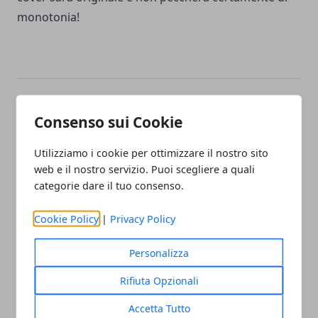
monotonia!
Facebook
Twitter
Whatsapp
Consenso sui Cookie
Utilizziamo i cookie per ottimizzare il nostro sito
web e il nostro servizio. Puoi scegliere a quali
categorie dare il tuo consenso.
Articolo Precedente
Articolo Successivo
Come scegliere il
Come si mandano i
Cookie Policy
|
Privacy Policy
frigorifero per la propria
messaggi anonimi
abitazione: idee e consigli
Personalizza
Rifiuta Opzionali
Accetta Tutto